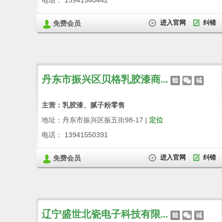
电话： 13941540442
进入官网
纠错
免费会员
丹东市振兴区贝格乳胶漆商...
主营：乳胶漆、腻子粉零售
地址：丹东市振兴区振五街98-17 |
定位
电话： 13941550391
进入官网
纠错
免费会员
辽宁盛世北瓷电子科技有限...