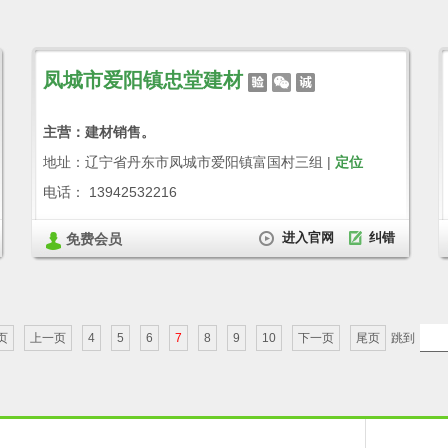
凤城市爱阳镇忠堂建材
主营：建材销售。
地址：辽宁省丹东市凤城市爱阳镇富国村三组 |
定位
电话： 13942532216
进入官网
纠错
免费会员
页
上一页
4
5
6
7
8
9
10
下一页
尾页
跳到