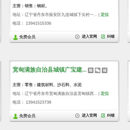
主营：销售：钢材。
地址：辽宁省丹东市振安区九连城镇下尖村一... |
定位
电话： 13941515336
进入官网
纠错
免费会员
宽甸满族自治县城镇广宝建...
主营：零售：建筑材料、沙石料、水泥
地址：辽宁省丹东市宽甸满族自治县宽甸镇西... |
定位
电话： 13941523738
进入官网
纠错
免费会员