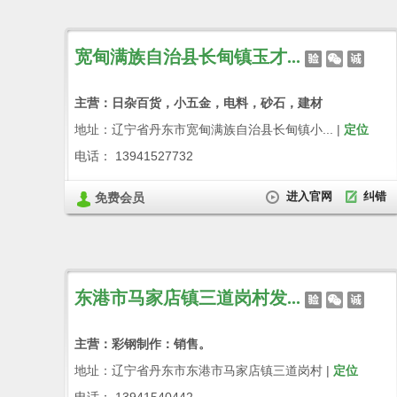
宽甸满族自治县长甸镇玉才...
主营：日杂百货，小五金，电料，砂石，建材
地址：辽宁省丹东市宽甸满族自治县长甸镇小... |
定位
电话： 13941527732
进入官网
纠错
免费会员
东港市马家店镇三道岗村发...
主营：彩钢制作：销售。
地址：辽宁省丹东市东港市马家店镇三道岗村 |
定位