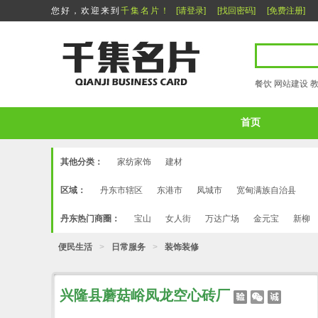
您好，欢迎来到
千集名片！
[请登录]
[找回密码]
[免费注册]
餐饮
网站建设
首页
其他分类：
家纺家饰
建材
区域：
丹东市辖区
东港市
凤城市
宽甸满族自治县
丹东热门商圈：
宝山
女人街
万达广场
金元宝
新柳
便民生活
>
日常服务
>
装饰装修
兴隆县蘑菇峪凤龙空心砖厂