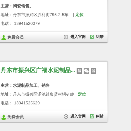
主营：陶瓷销售。
地址：丹东市振兴区胜利街795-2-5车... |
定位
电话： 13941520079
进入官网
纠错
免费会员
丹东市振兴区广福水泥制品...
主营：水泥制品加工、销售
地址：丹东市振兴区汤池镇集贤村铜矿岭 |
定位
电话： 13941525629
进入官网
纠错
免费会员