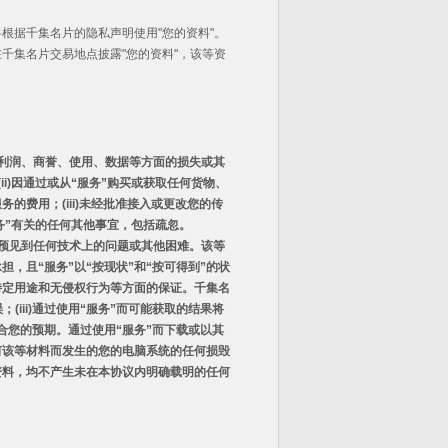
根据千集名片的隐私声明使用"您的资料"。
千集名片交易地点披露"您的资料"，该等资
利润、商誉、使用、数据等方面的损失或其
(ii)
因通过或从
“
服务
”
购买或获取任何货物、
服务的费用；
(iii)
未经批准接入或更改您的传
务
”
有关的任何其他事宜，包括疏忽。
预见到任何技术上的问题或其他困难。该等
承担，且
“
服务
”
以
“
按现状
”
和
“
按可得到
”
的状
特定用途和无侵权行为等方面的保证。千集名
误；
(iii)
通过使用
“
服务
”
而可能获取的结果将
合您的预期。通过使用
“
服务
”
而下载或以其
何该等材料而发生的您的电脑系统的任何损毁
资料，均不产生未在本协议内明确载明的任何