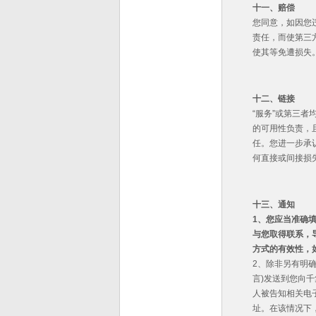
十一、赔偿
您同意，如因您
责任，而使第三
使其等免遭损失
十二、链接
“服务”或第三
的可用性负责，
任。您进一步承
何直接或间接损
十三、通知
1
、您应当准确
与您取得联系，
方式的有效性，
2、除非另有明
言)发送到您向
人被告知相关电
址。在该情况下，