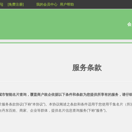
码]
[免费注册]
我的会员中心
用户帮助
会
服务条款
城市智能名片查询，覆盖商户政企依据以下条件和条款为您提供所享有的服务，请仔
务条款协议(下称“本协议”)。本协议阐述之条款和条件适用于您使用千集名片（所涉域名为 ：http
丹东百姓、商家、企业等群体，提供名片信息查询服务(下称“服务”)。