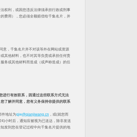
合法权利，或因您违反法律须承担行政或刑事
士的费用），您必须全额赔偿给千集名片，并
并同意，千集名片并不对该等外在网站或资源
务或其他材料，也不对其等负责或承担任何责
、服务或其他材料而造成（或声称造成）的任
您进行有效联系，因通过这些联系方式无法
。您了解并同意，您有义务保持你提供的联系
邮件地址为
qjw
@qianjiwang.cn
，或(就您而
24)小时后，通知应被视为已送达，除非发送
通知发到您在登记过程中向千集名片提供的地