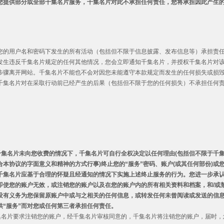
您提供部分或全部千集名片服务，千集名片对此不承担任何责任，您将承担因此产生
您的用户名和密码下发生的所有活动（包括但不限于信息披露、发布信息等）承担责任。
发生违反千集名片规定的任何其他情况，您会立即通知千集名片，并授权千集名片对该账
步骤离开网站。千集名片不能也不会对因您未能遵守本款规定而发生的任何损失或损
千集名片对在采取行动前已经产生的后果（包括但不限于您的任何损失）不承担任何
集名片未向您收费的情况下，千集名片可自行全权决定以任何理由
(
包括但不限于千
合本协议的字面意义和精神的方式行事
)
终止您的
“
服务
”
密码、账户
(
或其任何部份
)
或
千集名片应基于合理的怀疑且经通知的情况下实施上述终止服务的行为。您进一步承
即使您的账户无效，或注销您的账户以及在您的账户内的所有相关资料和档案，和
/
或
没有义务为您保留原账户中或与之相关的任何信息，或转发任何未曾阅读或发送的信
供
“
服务
”
而对您或任何第三者承担任何责任。
向千集名片要求注销您的账户，经千集名片审核同意的，千集名片将注销您的账户，届时