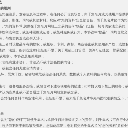
范
料的规则
料”包括您在注册、发布信息等过程中、在任何公开信息场合，向千集名片或其他用户提供
、图画、影像、词句或其他材料。您应对“您的资料”负全部责任，而千集名片仅作为您
承诺，“您的资料”和您供在千集名片网站上交易的任何“物品”（泛指一切可供依法交易
种权利或利益，或某种票据或证券，或某种服务或行为。本协议中“物品”一词均含此义
成份，与售卖伪造或盗窃无涉；
任何第三者对该物品享有的物权，或版权、专利、商标、商业秘密或其他知识产权，或隐
任何法律、法规、条例或规章(包括但不限于关于规范出口管理、凭许可证经营、贸易配
或规章)、本协议及相关规则；
谤（包括商业诽谤）、非法恐吓或非法骚扰的内容；
秽、或包含任何儿童色情内容；
蓄意毁坏、恶意干扰、秘密地截取或侵占任何系统、数据或个人资料的任何病毒、伪装破
间接与下述各项服务连接，或包含对下述各项服务的描述：(i)本协议项下禁止的服务；或(
集名片认为应禁止或不适合通过千集名片网站宣传或交易。
，您不会对任何资料作商业性利用，包括但不限于在未经千集名片事先书面批准的情况下
后果
名片认为“您的资料”可能使千集名片承担任何法律或道义上的责任，则千集名片可自行全
，包括但不限于删除该类资料。您特此保证，您对提交给千集名片的“您的资料”拥有