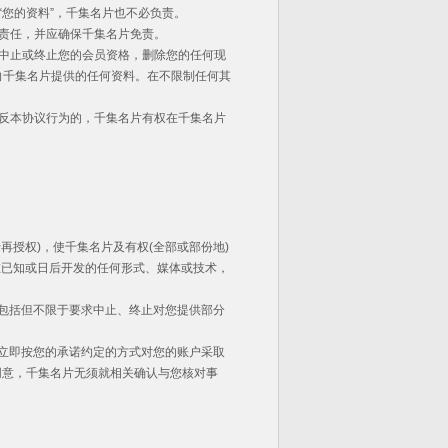
“您的资料”，千集名片也不必负责。
律责任，并应确保千集名片免责。
久中止或终止您的会员资格，删除您的任何现
您向千集名片提供的任何资料。在不限制任何其
。
违反本协议行为的，千集名片有权在千集名片
授权)，使千集名片及有权(全部或部份地)
在已知或日后开发的任何形式、媒体或技术，
包括但不限于要求中止、终止对您提供部分
立即按您的承诺约定的方式对您的账户采取
同意，千集名片无须就相关确认与您核对事