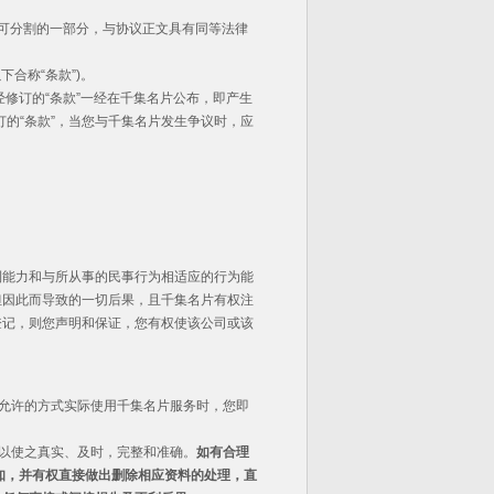
可分割的一部分，与协议正文具有同等法律
合称“条款”)。
修订的“条款”一经在千集名片公布，即产生
订的“条款”，当您与千集名片发生争议时，应
利能力和与所从事的民事行为相适应的行为能
担因此而导致的一切后果，且千集名片有权注
登记，则您声明和保证，您有权使该公司或该
片允许的方式实际使用千集名片服务时，您即
，以使之真实、及时，完整和准确。
如有合理
知，并有权直接做出删除相应资料的处理，直