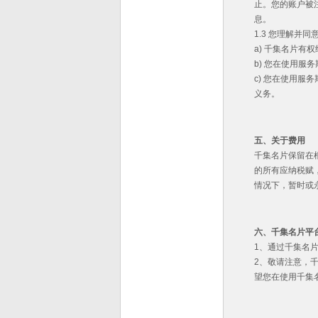
止。您的账户被
息。
1.3 您理解并
a) 千集名片有
b) 您在使用
c) 您在使用
义务。
五、关于费用
千集名片保留在
的所有应纳税赋
情况下，暂时或
六、千集名片平
1、通过千集名
2、敬请注意，
望您在使用千集