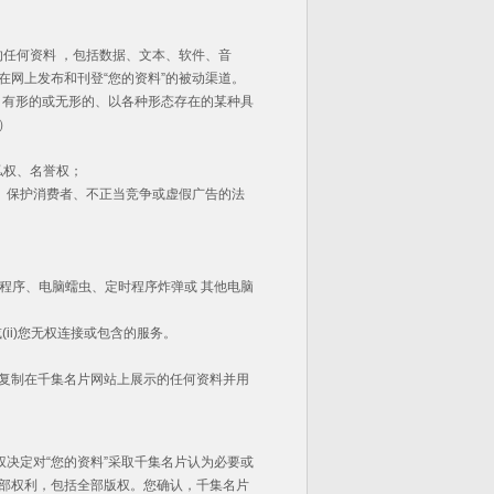
的任何资料 ，包括数据、文本、软件、音
在网上发布和刊登“您的资料”的被动渠道。
的、有形的或无形的、以各种形态存在的某种具
）
私权、名誉权；
额、保护消费者、不正当竞争或虚假广告的法
坏程序、电脑蠕虫、定时程序炸弹或 其他电脑
ii)您无权连接或包含的服务。
，复制在千集名片网站上展示的任何资料并用
权决定对“您的资料”采取千集名片认为必要或
全部权利，包括全部版权。您确认，千集名片