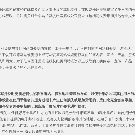
违反本协议或经在此提及而纳入本协议的其他文件，或因您违反法律侵害了第三方的
方或行政、司法机关对千集名片及提出索赔或处罚要求（包括司法费用和其他专业人
。
者均可提供与其他网站或资源的链接。由于千集名片并不控制该等网站和资源，您承认
且不认可该等网站或资源上或可从该等网站或资源获取的任何内容、宣传、产品、服
认和同意，对于任何因使用或信赖从此类网站或资源上获取的此类内容、宣传、产品
失，千集名片均不承担责任。
填写并及时更新您提供的联系电话、联系地址等联系方式，以便千集名片或其他用户与
导致您在使用千集名片服务过程中产生任何损失或增加费用的，应由您完全独自承担
如有变更需要更新的，您应按千集名片的要求进行操作。
确规定，任何您与千集名片之间的通知应以电子邮件形式发送，(就千集名片而言)电子
千集名片提供的电子邮件地址，或有关方指明的该等其他地址。在电子邮件发出二十四(
子邮件地址已作废。或者，千集名片可通过邮资预付挂号邮件并要求回执的方式，将
在付邮当日三(3)天后通知被视为已送达。