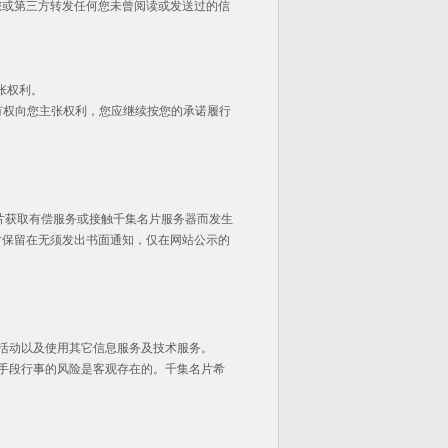
您或第三方转发任何您未曾阅读或发送过的信
张权利。
有权向您主张权利，您应继续按您的承诺履行
片获取有偿服务或接触千集名片服务器而发生
片保留在无须发出书面通知，仅在网站公示的
活动以及使用其它信息服务及技术服务。
手段行事的风险是客观存在的。千集名片希