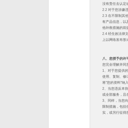
没有责任去认定
2.2 对于您
2.3 在不限
有产品信息，以及
他补救措施的前
2.4 经生效
上以网络发布形
八、您授予的许
您完全理解并同
1、对于您提供
使用、复制、修
将"您的资料"纳
2、当您违反本
或全部服务，且
3、同样，当您
限制措施，包括
实，或另行征得