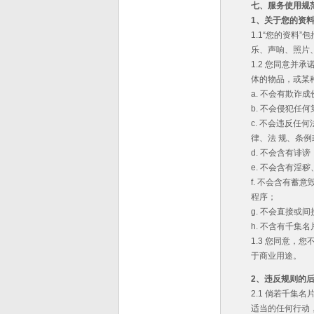
七、服务使用规
1
、关于您的资
1.1“您的资
乐、声响、照片
1.2 您同意并
体的物品，或某
a. 不会有欺诈
b. 不会侵犯
c. 不会违反
律、法 规、条例
d. 不会含有诽
e. 不会含有淫
f. 不会含有
程序；
g. 不会直接或
h. 不含有千
1.3 您同意
于商业用途。
2
、违反规则的
2.1 倘若千集
适当的任何行动