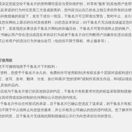
或决定您提交给千集名片的资料哪些是应当受到保护的，对享有“服务”的其他用户使用
涉嫌违反承诺的行为对任意第三方造成损害的，您均应当以自己的名义独立承担所有的法
制其他补救措施的前提下，发生下述任一情况，千集名片可立即发出警告，暂时中止、永
您在网站上展示的任何其他资料：(i)您违反本协议；(ii)千集名片无法核实或鉴定
提下，若发现您从事涉及千集名片网站的诈骗活动，千集名片可暂停或终止您的账户
法律文书确认用户存在违法或违反本协议行为或者千集名片自行判断用户涉嫌存在违法或
式公布用户的违法行为并做出处罚（包括但不限于限权、终止服务等）。
可使用权
意不可撤销地授予千集名片下列权利：
的资料，您授予千集名片永久的、免费的许可使用权利(并有权在多个层面对该权利进行再
订、改写、发布、翻译、分发、执行和展示"您的资料"或制作其派生作品，和/或以现
入其他作品内。
协议或与千集名片签订的其他协议的约定，千集名片有权要求对您的权益采取限制措施
在其经营或实际控制的任何网站公示您的违约情况。
向千集名片作出任何形式的承诺，且千集名片已确认您违反了该承诺，则千集名片有权
但不限于中止或终止向您提供服务，并公示相关公司确认的您的违约情况。您了解并
您的同意，且千集名片无须就此限制措施或公示行为向您承担任何的责任。