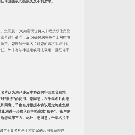
的任何直接或间接损失及不利后果。
您同意：(a)如发现任何人未经授权使用您
号进行处理；及(b)确保您在每个上网时段
毁负责。您理解千集名片对您的请求采取行动
责任。除非有法律规定或司法裁定，且征得千
集名片认为您已违反本协议的字面意义和精
您对
“
服务
”
的使用。您同意，在千集名片向您
认和同意，千集名片根据本协议规定终止您服
禁止您进一步接入该等档案或
“
服务
”
。账户终
息给您或第三方。此外，您同意，千集名片不
，您与千集名片基于本协议的合同关系即终