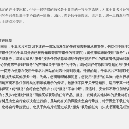
规定的许可使用权，但基于保护您的隐私是千集网的一项基本原则，为此千集名片还将
明的全部条款属于本协议的一部份，因此，您必须仔细阅读。请注意，您一旦自愿地在
人士获取和使用。
责任限制
和同意，千集名片不对因下述任一情况而发生的任何损害赔偿承担责任，包括但不限于
害赔偿
(
无论千集网是否已被告知该等损害赔偿的可能性
)
：
(i)
使用或未能使用
“
服务
”
；
料或服务，或通过或从
“
服务
”
接收任何信息或缔结任何交易所产生的获取替代货物和
iv)
任何第三者对
“
服务
”
的声明或关于
“
服务
”
的行为；或
(v)
因任何原因而引起的与
“
服
尽一切努力使您在使用千集名片网站的过程中得到乐趣。遗憾的是，千集名片不能随时
数据损失或其他服务中断。为此，您明确理解和同意，您使用
“
服务
”
的风险由您自行
明确声明不作任何种类的明示或暗示的保证，包括但不限于关于适销性、适用于某一
作保证：
(i)“
服务
”
会符合您的要求；
(ii)“
服务
”
不会中断，且适时、安全和不带任何错
的；及
(iv)
您通过
“
服务
”
而购买或获取的任何产品、服务、资料或其他材料的质量将符
材料是由您自行全权决定进行的，且与此有关的风险由您自行承担，对于因您下载任
，您将自行承担责任。您从千集名片或通过或从
“
服务
”
获取的任何口头或书面意见或