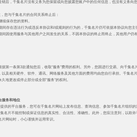
注销后，千集名片没有义务为您保留或向您披露您账户中的任何信息，也没有义务向
同意，您与千集名片的合同关系终止后：
权继续保存您的资料。
服务期间存在违法行为或违反本协议和/或规则的行为的，千集名片仍可依据本协议向您主
服务期间因使用服务与其他用户之间发生的关系，不因本协议的终止而终止，其他用户仍
根据第一条第3款通知您后，收取“服务”费用的权利。另外，您因进行交易、向千集名
，以及相关硬件、软件、通讯、网络服务及其他方面的费用均由您自行承担。千集名
永久地更改或停止部分或全部“服务”的权利。
台服务和地位
片提供的平台服务，您可在千集名片网站上发布信息、查询信息、参加千集名片组织的
千集名片不能控制或保证信息的真实性、合法性、准确性。此外，您应注意到，以欺诈
名片网站时，小心谨慎并运用常识。