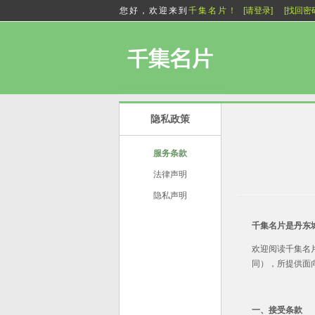
您好，欢迎来到
千集名片！
[请登录]
[找回密
隐私政策
服务条款
法律声明
隐私声明
千集名片是丹东
欢迎阅读千集名片服
同），所提供面向
一、接受条款