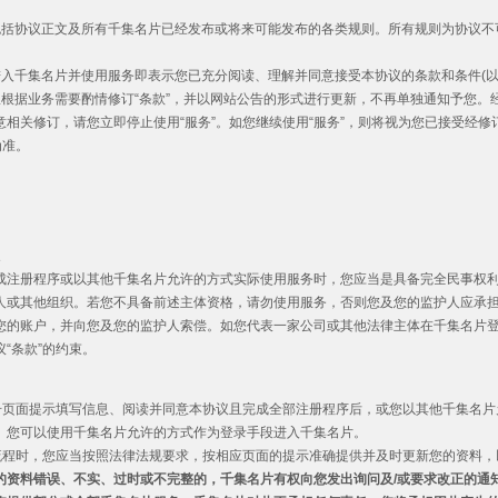
包括协议正文及所有千集名片已经发布或将来可能发布的各类规则。所有规则为协议不
进入千集名片并使用服务即表示您已充分阅读、理解并同意接受本协议的条款和条件(以下
权根据业务需要酌情修订“条款”，并以网站公告的形式进行更新，不再单独通知予您。经
意相关修订，请您立即停止使用“服务”。如您继续使用“服务”，则将视为您已接受经修
为准。
象
成注册程序或以其他千集名片允许的方式实际使用服务时，您应当是具备完全民事权
人或其他组织。若您不具备前述主体资格，请勿使用服务，否则您及您的监护人应承
您的账户，并向您及您的监护人索偿。如您代表一家公司或其他法律主体在千集名片
“条款”的约束。
照注册页面提示填写信息、阅读并同意本协议且完成全部注册程序后，或您以其他千集名
。您可以使用千集名片允许的方式作为登录手段进入千集名片。
注册流程时，您应当按照法律法规要求，按相应页面的提示准确提供并及时更新您的资料
的资料错误、不实、过时或不完整的，千集名片有权向您发出询问及
/
或要求改正的通