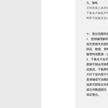
九、隐私
尽管有第八条所
千集名片隐私声
料即可能被其他
十、责任范围和
1
、您明确理解
他无形损失的损
样品、数据、资
输资料或数据；
(
2
、千集名片会
困难可能会导致
态提供。千集网
片对下述内容不
是准确或可信赖
他形式获取任何
或任何数据损失
保证责任。