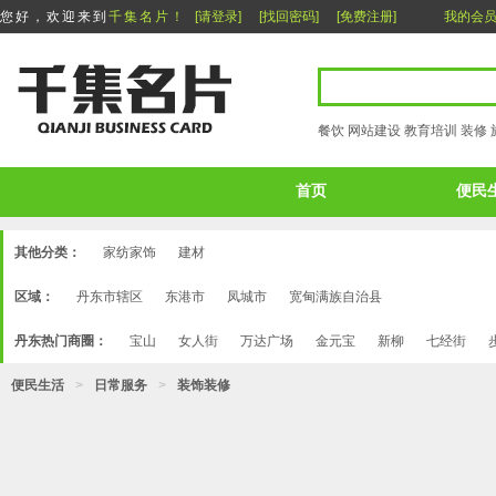
您好，欢迎来到
千集名片！
[请登录]
[找回密码]
[免费注册]
我的会
餐饮
网站建设
教育培训
装修
首页
便民
其他分类：
家纺家饰
建材
区域：
丹东市辖区
东港市
凤城市
宽甸满族自治县
丹东热门商圈：
宝山
女人街
万达广场
金元宝
新柳
七经街
便民生活
>
日常服务
>
装饰装修