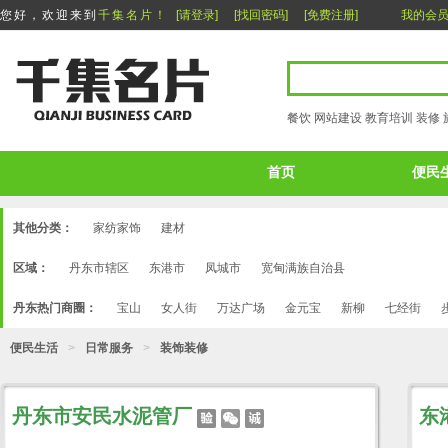
您好，欢迎来到
千集名片！
[请登录]
[找回密码]
[免费注册]
我的会
餐饮
网站建设
教育培训
装修
首页
便民
其他分类：
家纺家饰
建材
区域：
丹东市辖区
东港市
凤城市
宽甸满族自治县
丹东热门商圈：
宝山
女人街
万达广场
金元宝
新柳
七经街
便民生活
>
日常服务
>
装饰装修
丹东市安民水泥管厂
东