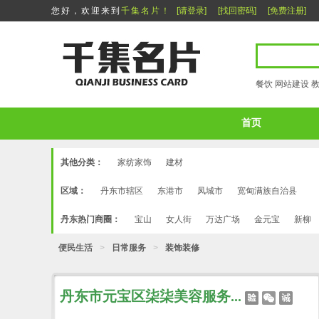
您好，欢迎来到
千集名片！
[请登录]
[找回密码]
[免费注册]
餐饮
网站建设
首页
其他分类：
家纺家饰
建材
区域：
丹东市辖区
东港市
凤城市
宽甸满族自治县
丹东热门商圈：
宝山
女人街
万达广场
金元宝
新柳
便民生活
>
日常服务
>
装饰装修
丹东市元宝区柒柒美容服务...