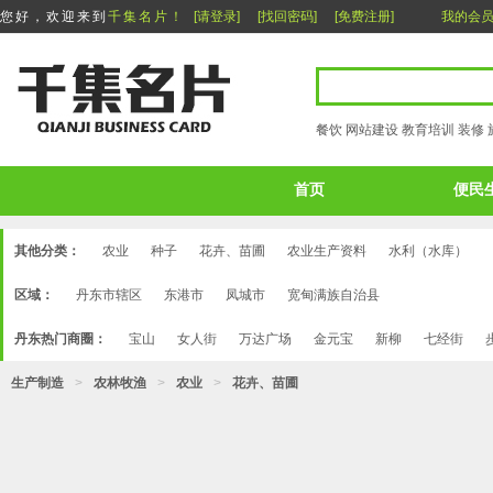
您好，欢迎来到
千集名片！
[请登录]
[找回密码]
[免费注册]
我的会
餐饮
网站建设
教育培训
装修
首页
便民
其他分类：
农业
种子
花卉、苗圃
农业生产资料
水利（水库）
区域：
丹东市辖区
东港市
凤城市
宽甸满族自治县
丹东热门商圈：
宝山
女人街
万达广场
金元宝
新柳
七经街
生产制造
>
农林牧渔
>
农业
>
花卉、苗圃