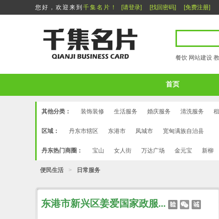
您好，欢迎来到
千集名片！
[请登录]
[找回密码]
[免费注册]
餐饮
网站建设
首页
其他分类：
装饰装修
生活服务
婚庆服务
清洗服务
区域：
丹东市辖区
东港市
凤城市
宽甸满族自治县
丹东热门商圈：
宝山
女人街
万达广场
金元宝
新柳
便民生活
>
日常服务
东港市新兴区姜爱国家政服...