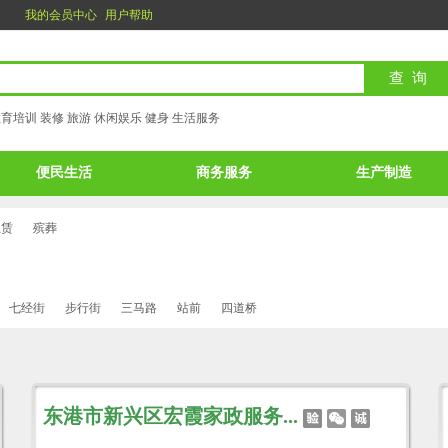
我的会员中心
用户帮助
教育培训
装修
旅游
休闲娱乐
健身
生活服务
便民生活
商务服务
生产制造
租赁
殡葬
七经街
步行街
三马路
站前
四道桥
东港市新兴区宏霞家政服务...