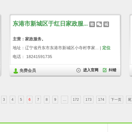
东港市新城区于红日家政服...
主营：家政服务。
地址：辽宁省丹东市东港市新城区小寺村李家... |
定位
电话： 18241591735
进入官网
纠错
免费会员
3
4
5
6
7
8
9
....
172
173
174
下一页
尾