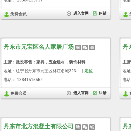
电话： 13304159797
电话：
进入官网
纠错
免费会员
丹东市元宝区名人家居广场
丹
主营：批发零售：家具，五金建材，装饰材料
主营
地址：辽宁省丹东市元宝区林江名城326-... |
定位
地址
电话： 13841515552
电话：
进入官网
纠错
免费会员
丹东市北方混凝土有限公司
丹